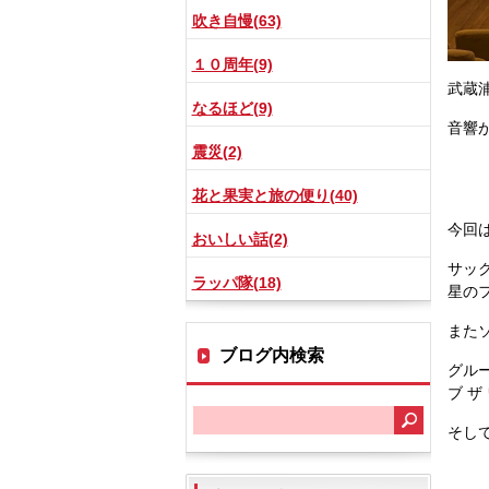
吹き自慢(63)
１０周年(9)
武蔵
なるほど(9)
音響
震災(2)
花と果実と旅の便り(40)
今回
おいしい話(2)
サッ
ラッパ隊(18)
星の
また
ブログ内検索
グルー
ブ 
そし