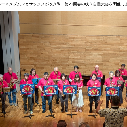
キー＆メグムンとサックスが吹き隊 第20回春の吹き自慢大会を開催し