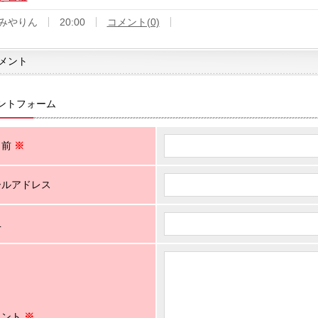
みやりん
20:00
コメント(0)
メント
ントフォーム
名前
※
ールアドレス
L
メント
※