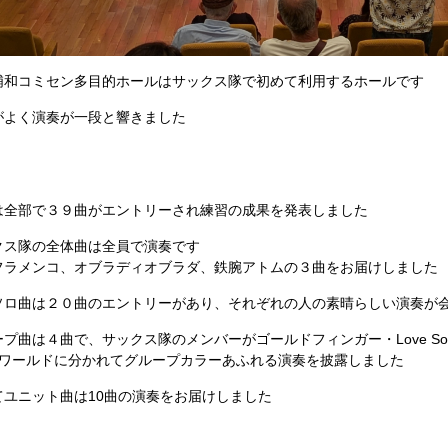
浦和コミセン多目的ホールはサックス隊で初めて利用するホールです
がよく演奏が一段と響きました
は全部で３９曲がエントリーされ練習の成果を発表しました
クス隊の全体曲は全員で演奏です
フラメンコ、オブラディオブラダ、鉄腕アトムの３曲をお届けしました
ソロ曲は２０曲のエントリーがあり、それぞれの人の素晴らしい演奏が
プ曲は４曲で、サックス隊のメンバーがゴールドフィンガー・Love So 
ザ ワールドに分かれてグループカラーあふれる演奏を披露しました
てユニット曲は10曲の演奏をお届けしました