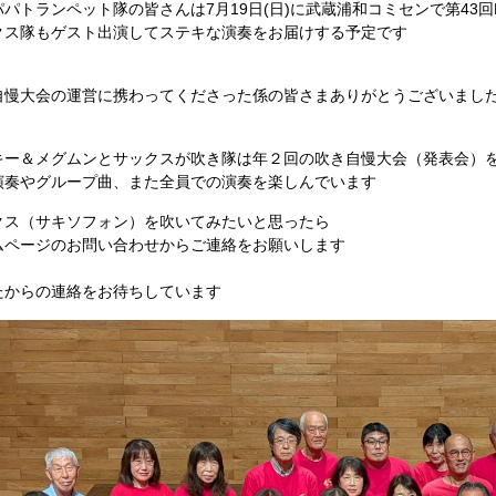
パパトランペット隊の皆さんは7月19日(日)に武蔵浦和コミセンで第43
クス隊もゲスト出演してステキな演奏をお届けする予定です
自慢大会の運営に携わってくださった係の皆さまありがとうございまし
キー＆メグムンとサックスが吹き隊は年２回の吹き自慢大会（発表会）
演奏やグループ曲、また全員での演奏を楽しんでいます
クス（サキソフォン）を吹いてみたいと思ったら
ムページのお問い合わせからご連絡をお願いします
たからの連絡をお待ちしています