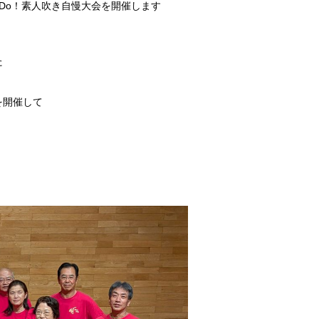
回Do！素人吹き自慢大会を開催します
た
を開催して