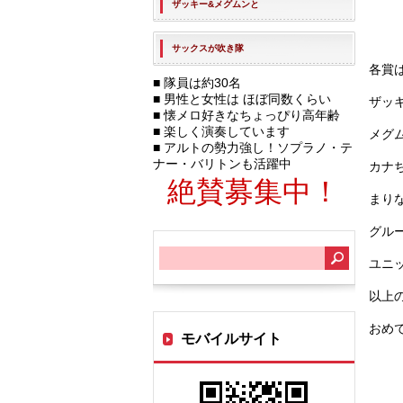
ザッキー&メグムン
と
サックスが吹き隊
各賞
■ 隊員は約30名
■ 男性と女性は ほぼ同数くらい
ザッ
■ 懐メロ好きなちょっぴり高年齢
■ 楽しく演奏しています
メグ
■ アルトの勢力強し！ソプラノ・テ
ナー・バリトンも活躍中
カナ
絶賛募集中！
まり
グル
サ
ユニ
イ
以上
ト
おめ
モバイルサイト
内
検