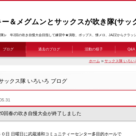
キー＆メグムンとサックスが吹き隊(サック
隊)♪ 年2回の吹き自慢大会目指して練習中★演歌、ポップス、懐メロ、JAZZからクラ
ブログ
過去のブログ
活動の様子
Q&A
ホーム
サックス隊 いろい
サックス隊 いろいろ ブログ
05.31
20回春の吹き自慢大会が終了しました
３０日 日曜日に武蔵浦和コミュニティーセンター多目的ホールで