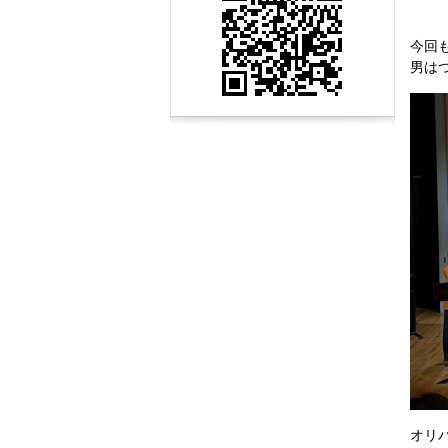
索
今回
男は
オリ