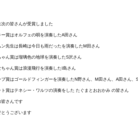
は次の皆さんが受賞しました
キー賞はオルフェの唄を演奏したA田さん
ムン先生は長崎は今日も雨だったを演奏したM田さん
ちゃん賞は瑠璃色の地球を演奏したS沢さん
なちゃん賞は浪漫飛行を演奏したI島さん
ープ賞はゴールドフィンガーを演奏したN野さん、M田さん、A田さん、
ット賞はテネシー・ワルツの演奏をした たぐまとおおかみ の皆さん
の皆さんです
でとうございます