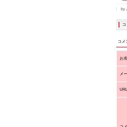
by
コ
コメ
お
メ
UR
コ