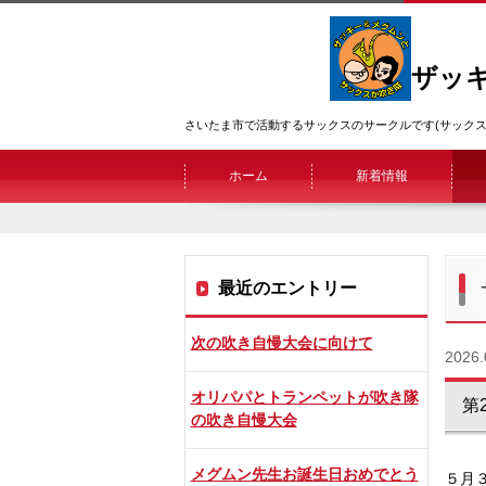
ザッ
さいたま市で活動するサックスのサークルです(サックス
ホーム
新着情報
最近のエントリー
次の吹き自慢大会に向けて
2026.
オリパパとトランペットが吹き隊
第
の吹き自慢大会
メグムン先生お誕生日おめでとう
５月