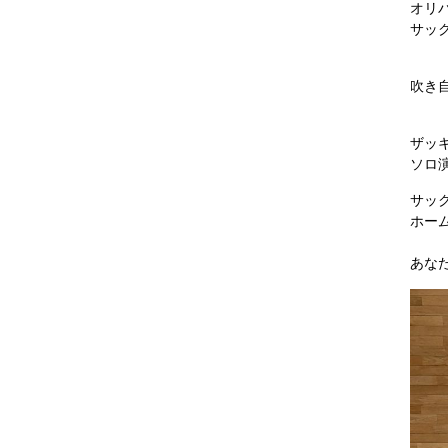
オリ
サッ
吹き
ザッ
ソロ
サッ
ホー
あな