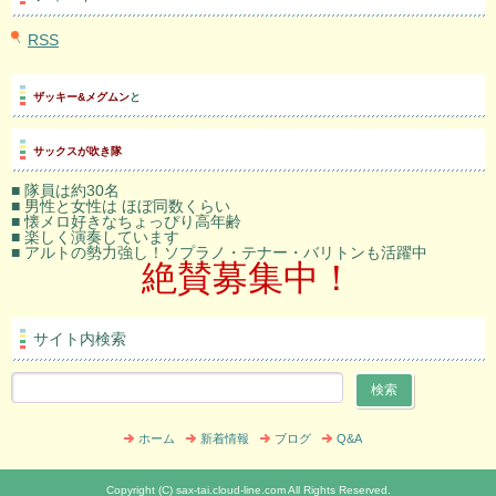
RSS
ザッキー&メグムン
と
サックスが吹き隊
■ 隊員は約30名
■ 男性と女性は ほぼ同数くらい
■ 懐メロ好きなちょっぴり高年齢
■ 楽しく演奏しています
■ アルトの勢力強し！ソプラノ・テナー・バリトンも活躍中
絶賛募集中！
サイト内検索
ホーム
新着情報
ブログ
Q&A
Copyright (C) sax-tai.cloud-line.com All Rights Reserved.