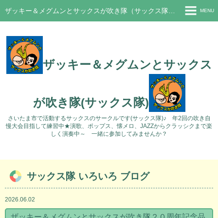
ザッキー＆メグムンとサックスが吹き隊（サックス隊）さいたま市サークル
MENU
ホーム
新着情報
ザッキー＆メグムンとサックス
ブログ
過去のブログ
が吹き隊(サックス隊)
活動の様子
さいたま市で活動するサックスのサークルです(サックス隊)♪ 年2回の吹き自
慢大会目指して練習中★演歌、ポップス、懐メロ、JAZZからクラッシクまで楽
Q&A
しく演奏中～ 一緒に参加してみませんか？
問い合わせ
サックス隊 いろいろ ブログ
2026.06.02
ザッキー＆メグムンとサックスが吹き隊２０周年記念品