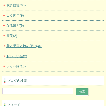
吹き自慢(63)
１０周年(9)
なるほど(9)
震災(2)
花と果実と旅の便り(40)
おいしい話(2)
ラッパ隊(18)
ブログ内検索
フィード