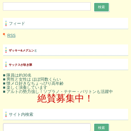
フィード
RSS
ザッキー&メグムン
と
サックスが吹き隊
■ 隊員は約30名
■ 男性と女性は ほぼ同数くらい
■ 懐メロ好きなちょっぴり高年齢
■ 楽しく演奏しています
■ アルトの勢力強し！ソプラノ・テナー・バリトンも活躍中
絶賛募集中！
サイト内検索