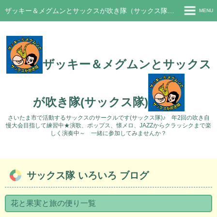
ザッキー＆メグムンとサックスが吹き隊（サックス隊）さいたま市サークル
MENU
ホーム
新着情報
ザッキー＆メグムンとサックス
ブログ
過去のブログ
が吹き隊(サックス隊)
活動の様子
さいたま市で活動するサックスのサークルです(サックス隊)♪ 年2回の吹き自
慢大会目指して練習中★演歌、ポップス、懐メロ、JAZZからクラッシクまで楽
Q&A
しく演奏中～ 一緒に参加してみませんか？
問い合わせ
サックス隊 いろいろ ブログ
花と果実と旅の便り一覧