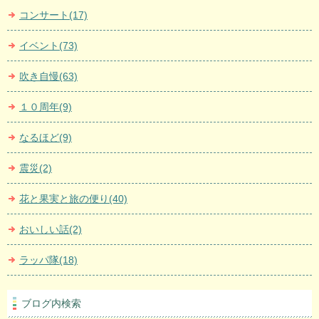
コンサート(17)
イベント(73)
吹き自慢(63)
１０周年(9)
なるほど(9)
震災(2)
花と果実と旅の便り(40)
おいしい話(2)
ラッパ隊(18)
ブログ内検索