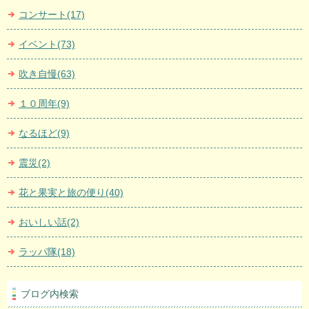
コンサート(17)
イベント(73)
吹き自慢(63)
１０周年(9)
なるほど(9)
震災(2)
花と果実と旅の便り(40)
おいしい話(2)
ラッパ隊(18)
ブログ内検索