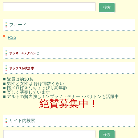
フィード
RSS
ザッキー&メグムン
と
サックスが吹き隊
■ 隊員は約30名
■ 男性と女性は ほぼ同数くらい
■ 懐メロ好きなちょっぴり高年齢
■ 楽しく演奏しています
■ アルトの勢力強し！ソプラノ・テナー・バリトンも活躍中
絶賛募集中！
サイト内検索