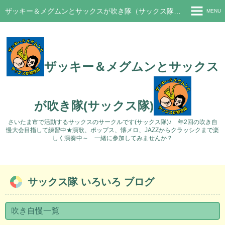
ザッキー＆メグムンとサックスが吹き隊（サックス隊）さいたま市サークル
MENU
ホーム
新着情報
ザッキー＆メグムンとサックス
ブログ
過去のブログ
が吹き隊(サックス隊)
活動の様子
さいたま市で活動するサックスのサークルです(サックス隊)♪ 年2回の吹き自
慢大会目指して練習中★演歌、ポップス、懐メロ、JAZZからクラッシクまで楽
Q&A
しく演奏中～ 一緒に参加してみませんか？
問い合わせ
サックス隊 いろいろ ブログ
吹き自慢一覧