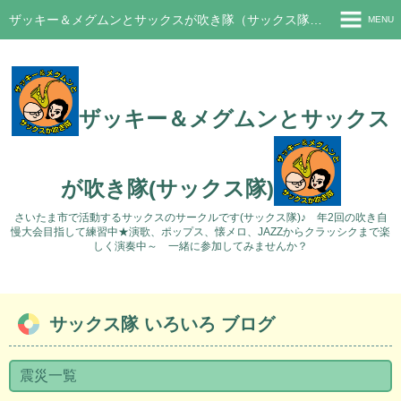
ザッキー＆メグムンとサックスが吹き隊（サックス隊）さいたま市サークル
MENU
ホーム
新着情報
ザッキー＆メグムンとサックス
ブログ
過去のブログ
が吹き隊(サックス隊)
活動の様子
さいたま市で活動するサックスのサークルです(サックス隊)♪ 年2回の吹き自
慢大会目指して練習中★演歌、ポップス、懐メロ、JAZZからクラッシクまで楽
Q&A
しく演奏中～ 一緒に参加してみませんか？
問い合わせ
サックス隊 いろいろ ブログ
震災一覧