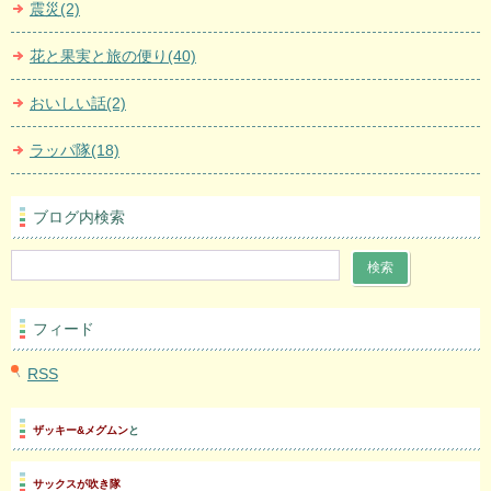
震災(2)
花と果実と旅の便り(40)
おいしい話(2)
ラッパ隊(18)
ブログ内検索
フィード
RSS
ザッキー&メグムン
と
サックスが吹き隊