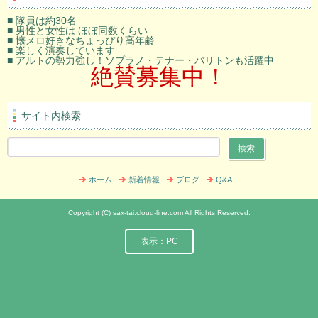
■ 隊員は約30名
■ 男性と女性は ほぼ同数くらい
■ 懐メロ好きなちょっぴり高年齢
■ 楽しく演奏しています
■ アルトの勢力強し！ソプラノ・テナー・バリトンも活躍中
絶賛募集中！
サイト内検索
ホーム
新着情報
ブログ
Q&A
Copyright (C) sax-tai.cloud-line.com All Rights Reserved.
表示：PC