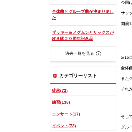
今回
全体曲とグループ曲が決まりまし
サッ
た
開演1
ザッキー＆メグムンとサックスが
吹き隊２０周年記念品
過去一覧を見る
5/
全体
カテゴリーリスト
また
それ
徒然(73)
練習(138)
コンサート(17)
そし
イベント(73)
グル