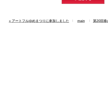
«
アートフルゆめまつりに参加しました
main
第20回