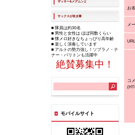
ザッキー&メグムン
と
お
サックスが吹き隊
メ
■ 隊員は約30名
■ 男性と女性は ほぼ同数くらい
■ 懐メロ好きなちょっぴり高年齢
UR
■ 楽しく演奏しています
■ アルトの勢力強し！ソプラノ・テ
ナー・バリトンも活躍中
絶賛募集中！
コ
サ
(H
イ
ト
モバイルサイト
内
検