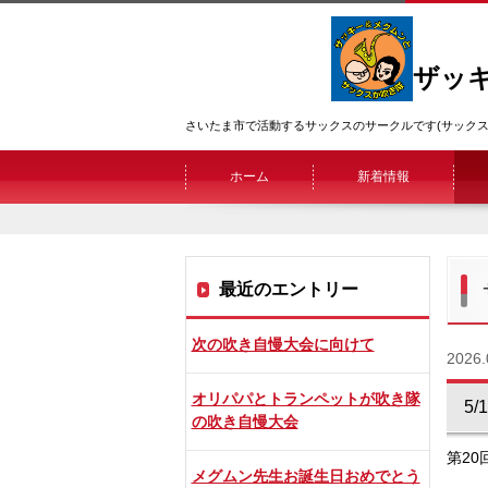
ザッ
さいたま市で活動するサックスのサークルです(サックス
ホーム
新着情報
最近のエントリー
次の吹き自慢大会に向けて
2026.
オリパパとトランペットが吹き隊
5
の吹き自慢大会
第2
メグムン先生お誕生日おめでとう