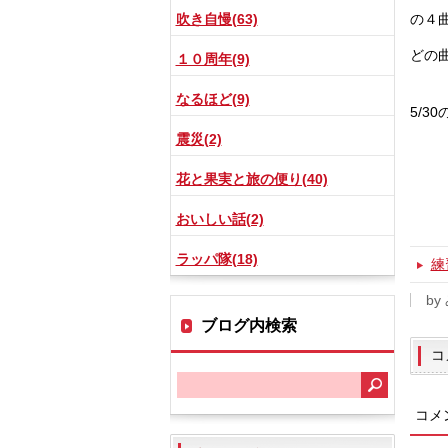
吹き自慢(63)
の４
どの
１０周年(9)
なるほど(9)
5/
震災(2)
花と果実と旅の便り(40)
おいしい話(2)
ラッパ隊(18)
練
by
ブログ内検索
コ
コメ