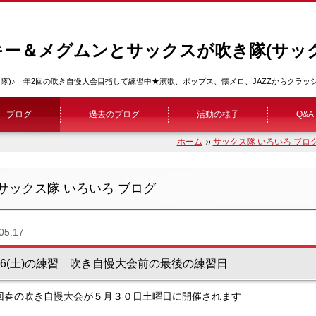
キー＆メグムンとサックスが吹き隊(サック
隊)♪ 年2回の吹き自慢大会目指して練習中★演歌、ポップス、懐メロ、JAZZからクラ
ブログ
過去のブログ
活動の様子
Q&A
ホーム
サックス隊 いろいろ ブロ
サックス隊 いろいろ ブログ
05.17
/16(土)の練習 吹き自慢大会前の最後の練習日
0回春の吹き自慢大会が５月３０日土曜日に開催されます