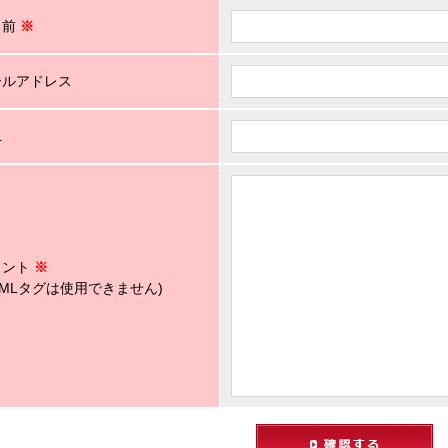
名前
※
ールアドレス
L
メント
※
TMLタグは使用できません)