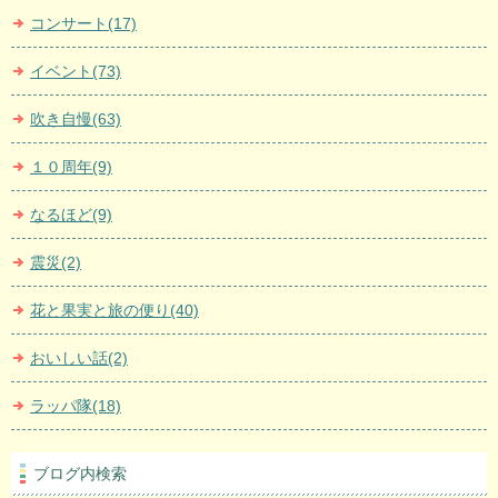
コンサート(17)
イベント(73)
吹き自慢(63)
１０周年(9)
なるほど(9)
震災(2)
花と果実と旅の便り(40)
おいしい話(2)
ラッパ隊(18)
ブログ内検索