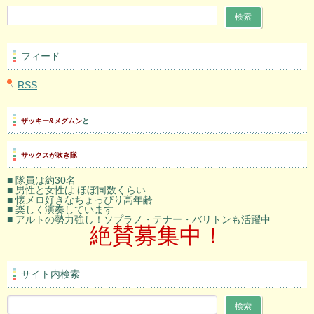
フィード
RSS
ザッキー&メグムン
と
サックスが吹き隊
■ 隊員は約30名
■ 男性と女性は ほぼ同数くらい
■ 懐メロ好きなちょっぴり高年齢
■ 楽しく演奏しています
■ アルトの勢力強し！ソプラノ・テナー・バリトンも活躍中
絶賛募集中！
サイト内検索