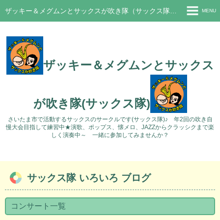
ザッキー＆メグムンとサックスが吹き隊（サックス隊）さいたま市サークル
MENU
ホーム
新着情報
ザッキー＆メグムンとサックス
ブログ
過去のブログ
が吹き隊(サックス隊)
活動の様子
さいたま市で活動するサックスのサークルです(サックス隊)♪ 年2回の吹き自
慢大会目指して練習中★演歌、ポップス、懐メロ、JAZZからクラッシクまで楽
Q&A
しく演奏中～ 一緒に参加してみませんか？
問い合わせ
サックス隊 いろいろ ブログ
コンサート一覧