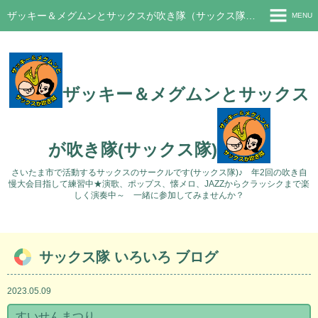
ザッキー＆メグムンとサックスが吹き隊（サックス隊）さいたま市サークル
MENU
ホーム
新着情報
ザッキー＆メグムンとサックス
ブログ
過去のブログ
が吹き隊(サックス隊)
活動の様子
さいたま市で活動するサックスのサークルです(サックス隊)♪ 年2回の吹き自
慢大会目指して練習中★演歌、ポップス、懐メロ、JAZZからクラッシクまで楽
Q&A
しく演奏中～ 一緒に参加してみませんか？
問い合わせ
サックス隊 いろいろ ブログ
2023.05.09
すいせんまつり