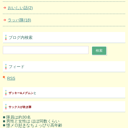
おいしい話(2)
ラッパ隊(18)
ブログ内検索
フィード
RSS
ザッキー&メグムン
と
サックスが吹き隊
■ 隊員は約30名
■ 男性と女性は ほぼ同数くらい
■ 懐メロ好きなちょっぴり高年齢